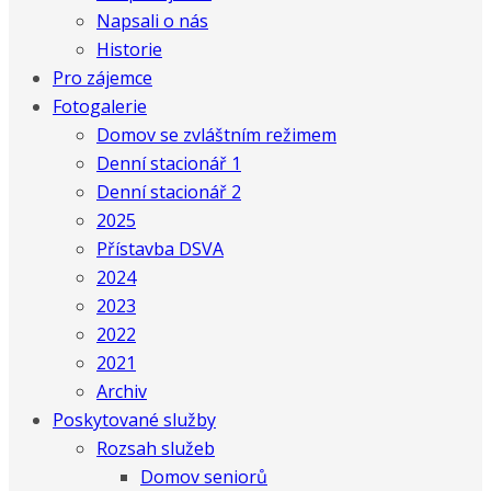
Napsali o nás
Historie
Pro zájemce
Fotogalerie
Domov se zvláštním režimem
Denní stacionář 1
Denní stacionář 2
2025
Přístavba DSVA
2024
2023
2022
2021
Archiv
Poskytované služby
Rozsah služeb
Domov seniorů