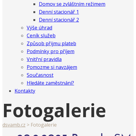
Domov se zvláštním režimem
Denní stacionář 1
Denní stacionář 2
Výše úhrad
Ceník služeb
Způsob přijmu plateb
Podmínky pro příjem
Vnitřní pravidla
Pomozme si navzájem
Současnost
Hledáte zaměstnání?
Kontakty
Fotogalerie
dsvamb.cz
>
Fotogalerie