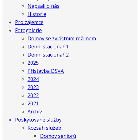
Napsali o nás
Historie
Pro zájemce
Fotogalerie
Domov se zvláštním režimem
Denní stacionář 1
Denní stacionář 2
2025
Přístavba DSVA
2024
2023
2022
2021
Archiv
Poskytované služby
Rozsah služeb
Domov seniorů