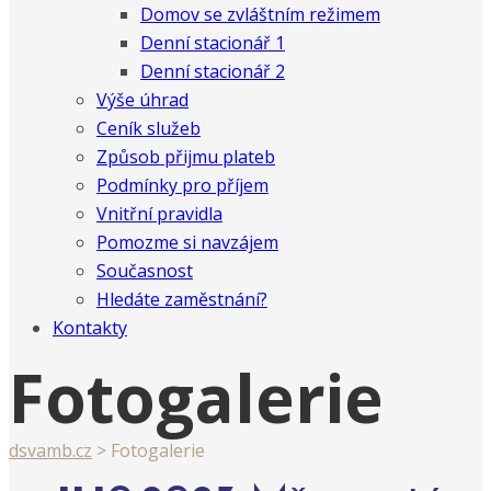
Domov se zvláštním režimem
Denní stacionář 1
Denní stacionář 2
Výše úhrad
Ceník služeb
Způsob přijmu plateb
Podmínky pro příjem
Vnitřní pravidla
Pomozme si navzájem
Současnost
Hledáte zaměstnání?
Kontakty
Fotogalerie
dsvamb.cz
>
Fotogalerie