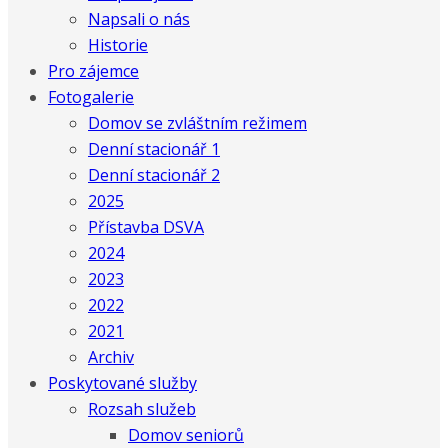
Napsali o nás
Historie
Pro zájemce
Fotogalerie
Domov se zvláštním režimem
Denní stacionář 1
Denní stacionář 2
2025
Přístavba DSVA
2024
2023
2022
2021
Archiv
Poskytované služby
Rozsah služeb
Domov seniorů