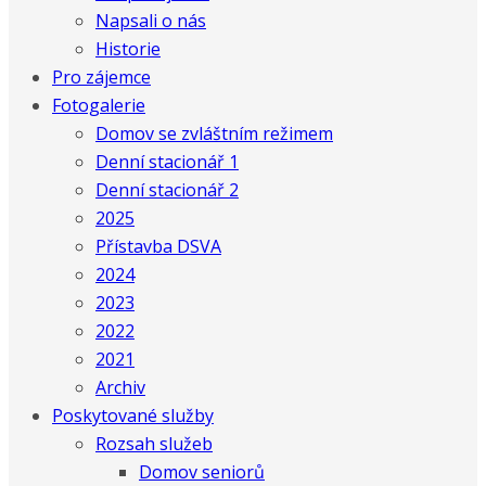
Napsali o nás
Historie
Pro zájemce
Fotogalerie
Domov se zvláštním režimem
Denní stacionář 1
Denní stacionář 2
2025
Přístavba DSVA
2024
2023
2022
2021
Archiv
Poskytované služby
Rozsah služeb
Domov seniorů